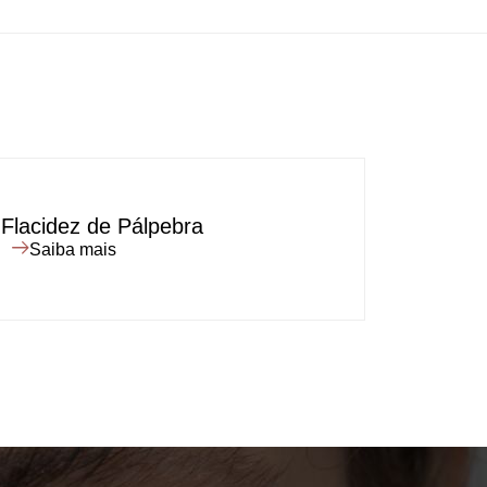
Flacidez de Pálpebra
Bioest
Saiba mais
Saiba